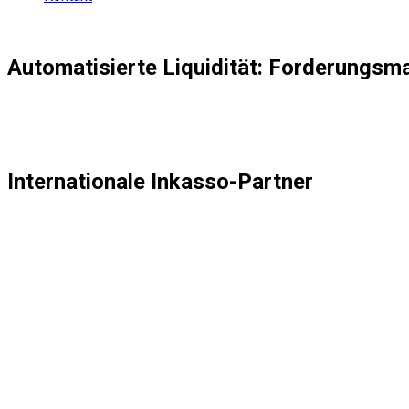
Automatisierte Liquidität: Forderungsma
In einem modernen Finanz-Stack sollte die Verwaltung offener
eine
datengestützte Business-Lösung
, die sich nahtlos in 
Anstatt Excel-Listen zu exportieren oder Mahnungen manuell 
Internationale Inkasso-Partner
Globale Reichweite, zentrale Steuerung
Um deine Forderungen international und in komplexen Jurisdikt
sicher, dass du überall dort, wo deine Kunden sind, über lokale
Automatisierte Datenschnittstelle:
Der Datenaustausch 
Falldossiers – inklusive aller Rechnungskopien und Mahnh
Synchronisierter Status:
Entscheidend ist, dass Inform
Partner direkt in das abiliware-System. Das stellt sicher
im In- oder Ausland bearbeitet wird.